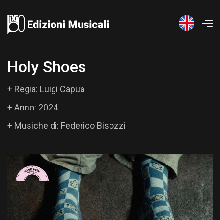
H
o
l
y
S
h
o
e
s
+ Regia: Luigi Capua
+ Anno: 2024
+ Musiche di: Federico Bisozzi