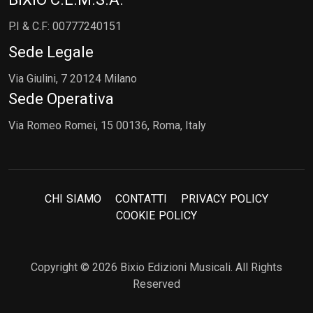
P.I & C.F: 00777240151
Sede Legale
Via Giulini, 7 20124 Milano
Sede Operativa
Via Romeo Romei, 15 00136, Roma, Italy
C
H
I
S
I
A
M
O
C
O
N
T
A
T
T
I
P
R
I
V
A
C
Y
P
O
L
I
C
Y
C
O
O
K
I
E
P
O
L
I
C
Y
Copyright © 2026 Bixio Edizioni Musicali. All Rights
Reserved